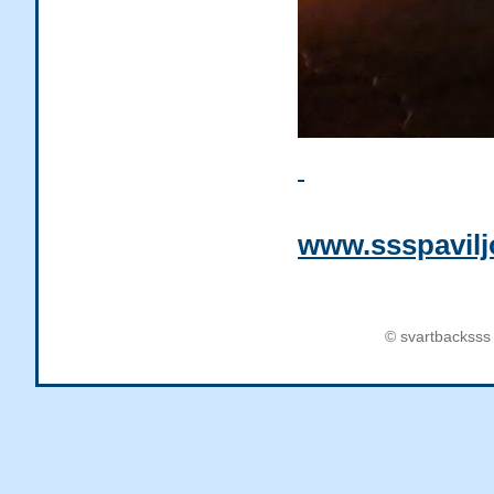
www.ssspavilj
© svartbacksss