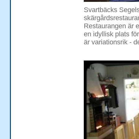
Svartbäcks Segelsä
skärgårdsrestaura
Restaurangen är 
en idyllisk plats 
är variationsrik - d